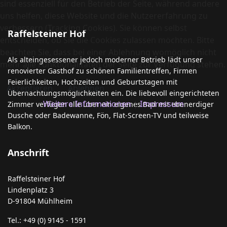
sind essenziell für den Betrieb der Seite, während andere
uns helfen, diese Website und die Nutzererfahrung zu
verbessern (Tracking Cookies). Sie können selbst
Raffelsteiner Hof
entscheiden, ob Sie die Cookies zulassen möchten. Bitte
beachten Sie, dass bei einer Ablehnung womöglich nicht
Als alteingesessener jedoch moderner Betrieb lädt unser
mehr alle Funktionalitäten der Seite zur Verfügung stehen.
renovierter Gasthof zu schönen Familientreffen, Firmen
Feierlichkeiten, Hochzeiten und Geburtstagen mit
Akzeptieren
Ablehnen
Übernachtungsmöglichkeiten ein. Die liebevoll eingerichteten
Weitere Informationen
|
Impressum
Zimmer verfügen alle über ein eigenes Bad mit ebenerdiger
Dusche oder Badewanne, Fön, Flat-Screen-TV und teilweise
Balkon.
Anschrift
Raffelsteiner Hof
Lindenplatz 3
D-91804 Mühlheim
Tel.: +49 (0) 9145 - 1591