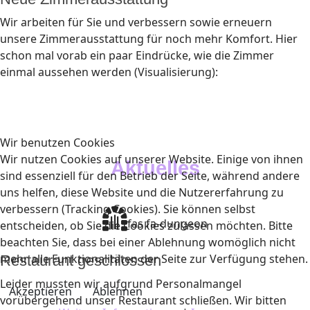
Wir arbeiten für Sie und verbessern sowie erneuern
unsere Zimmerausstattung für noch mehr Komfort. Hier
schon mal vorab ein paar Eindrücke, wie die Zimmer
einmal aussehen werden (Visualisierung):
Wir benutzen Cookies
Wir nutzen Cookies auf unserer Website. Einige von ihnen
Aktuelles
sind essenziell für den Betrieb der Seite, während andere
uns helfen, diese Website und die Nutzererfahrung zu
verbessern (Tracking Cookies). Sie können selbst
fas fa-dungeon
entscheiden, ob Sie die Cookies zulassen möchten. Bitte
beachten Sie, dass bei einer Ablehnung womöglich nicht
mehr alle Funktionalitäten der Seite zur Verfügung stehen.
Restaurant geschlossen
Leider mussten wir aufgrund Personalmangel
Akzeptieren
Ablehnen
vorübergehend unser Restaurant schließen. Wir bitten