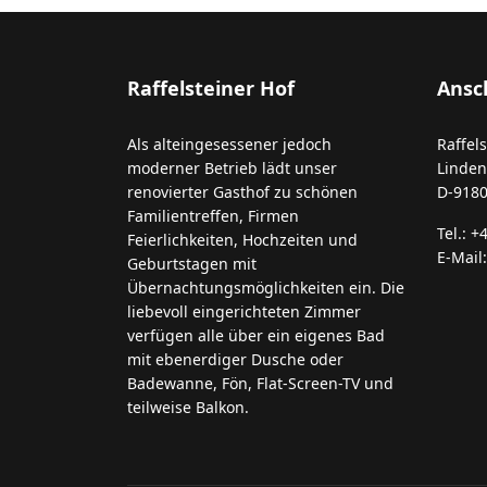
Raffelsteiner Hof
Ansch
Als alteingesessener jedoch
Raffel
moderner Betrieb lädt unser
Linden
renovierter Gasthof zu schönen
D-918
Familientreffen, Firmen
Tel.: +
Feierlichkeiten, Hochzeiten und
E-Mail
Geburtstagen mit
Übernachtungsmöglichkeiten ein. Die
liebevoll eingerichteten Zimmer
verfügen alle über ein eigenes Bad
mit ebenerdiger Dusche oder
Badewanne, Fön, Flat-Screen-TV und
teilweise Balkon.