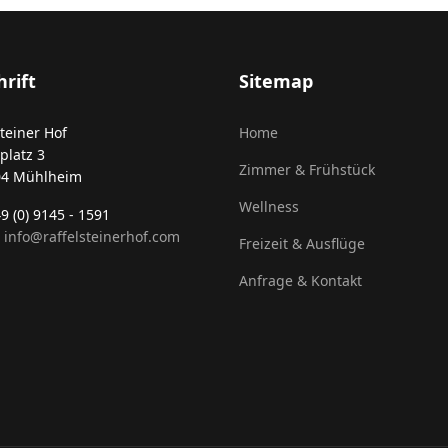
rift
Sitemap
steiner Hof
Home
platz 3
Zimmer & Frühstück
04 Mühlheim
Wellness
49 (0) 9145 - 1591
:
info@raffelsteinerhof.com
Freizeit & Ausflüge
Anfrage & Kontakt