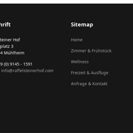
rift
Sitemap
steiner Hof
Home
platz 3
Zimmer & Frühstück
04 Mühlheim
Wellness
49 (0) 9145 - 1591
:
info@raffelsteinerhof.com
Freizeit & Ausflüge
Anfrage & Kontakt